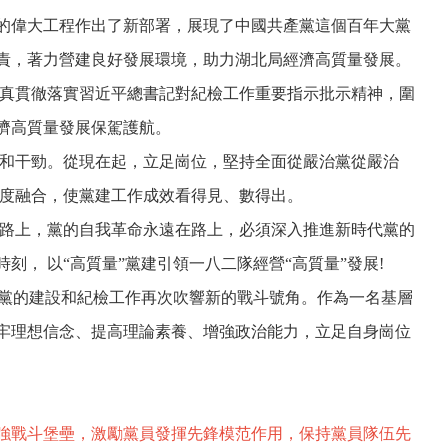
的偉大工程作出了新部署，展現了中國共產黨這個百年大黨
責，著力營建良好發展環境，助力湖北局經濟高質量發展。
真貫徹落實習近平總書記對紀檢工作重要指示批示精神，圍
濟高質量發展保駕護航。
和干勁。從現在起，立足崗位，堅持全面從嚴治黨從嚴治
深度融合，使黨建工作成效看得見、數得出。
路上，黨的自我革命永遠在路上，必須深入推進新時代黨的
， 以“高質量”黨建引領一八二隊經營“高質量”發展!
代黨的建設和紀檢工作再次吹響新的戰斗號角。作為一名基層
牢理想信念、提高理論素養、增強政治能力，立足自身崗位
強戰斗堡壘，激勵黨員發揮先鋒模范作用，保持黨員隊伍先