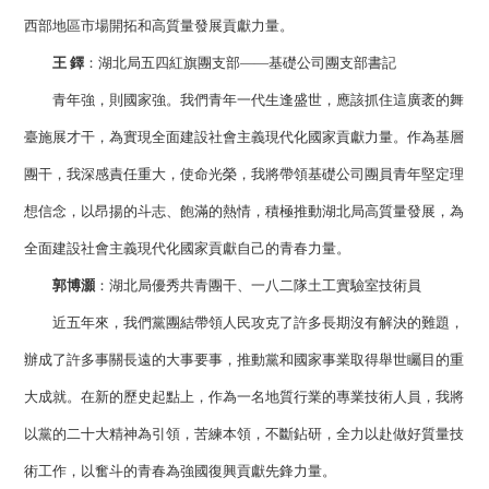
西部地區市場開拓和高質量發展貢獻力量。
王 鐸
：湖北局五四紅旗團支部——基礎公司團支部書記
青年強，則國家強。我們青年一代生逢盛世，應該抓住這廣袤的舞
臺施展才干，為實現全面建設社會主義現代化國家貢獻力量。作為基層
團干，我深感責任重大，使命光榮，我將帶領基礎公司團員青年堅定理
想信念，以昂揚的斗志、飽滿的熱情，積極推動湖北局高質量發展，為
全面建設社會主義現代化國家貢獻自己的青春力量。
郭博灝
：湖北局優秀共青團干、一八二隊土工實驗室技術員
近五年來，我們黨團結帶領人民攻克了許多長期沒有解決的難題，
辦成了許多事關長遠的大事要事，推動黨和國家事業取得舉世矚目的重
大成就。在新的歷史起點上，作為一名地質行業的專業技術人員，我將
以黨的二十大精神為引領，苦練本領，不斷鉆研，全力以赴做好質量技
術工作，以奮斗的青春為強國復興貢獻先鋒力量。