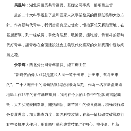
馬昱坤
：湖北局優秀共青團員、基礎公司事業一部項目主管
黨的二十大科學規劃了黨和國家未來事業發展的目標任務和大政方
針。作為新時代青年，我們當肩負歷史使命，懷抱夢想又腳踏實地，在
基層磨礪，到一線成長，爭做有理想、敢擔當、能吃苦、肯奮斗的新時
代好青年，讓青春在全面建設社會主義現代化國家的火熱實踐中綻放絢
麗之花。
佘爭輝
：西北分公司青年黨員、總工辦主任
“新時代的偉大成就是黨和人民一道干出來、拼出來、奮斗出來
的”。二十大報告中的這句話讓我記憶最為深刻。作為一名在新疆邊遠
地區工作13年的青年基層黨員，我將在今后的工作中牢記習總書記囑
托，大力弘揚愛國奉獻、開拓創新、艱苦奮斗的優良傳統，積極踐行綠
色發展理念，加大勘查力度，加強科技攻關，在新一輪找礦突破戰略行
動中發揮更大作用，用實際行動和專業技能,“守初心、擔使命、扎新