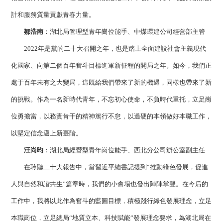
計和服務質量貢獻青春力量。
鄒浩南
：湖北局管理型青年崗位能手、中煤環建公司經營部主管
2022年是黨的二十大召開之年，也是踏上全面建設社會主義現代
化國家、向第二個百年奮斗目標進軍新征程的開局之年。如今，我們正
處于百年未有之大變局，這既給我們帶來了新的機遇，同樣也帶來了新
的挑戰。作為一名新時代青年，不忘初心使命，不負時代重托，立足崗
位勇擔當，以務實肯干的精神篤行不怠，以過硬的本領做好本職工作，
以堅定信念邁上新臺階。
汪尚昀
：湖北局經營型青年崗位能手、西北分公司辦公室副主任
在聆聽二十大報告中，當習近平總書記提到“推動綠色發展，促進
人與自然和諧共生”篇章時，我們的小會場也發出陣陣掌聲。在今后的
工作中，我將以此作為奮斗的藍圖目標，積極踐行綠色發展理念，立足
本職崗位，立足總局“地質立本、科技賦能”發展理念要求，為湖北局在