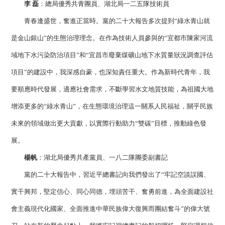
李 磊
：總局優秀共青團員、湖北局一二五隊技術員
青春逢盛世，奮進正當時。黨的二十大報告多次提到“綠水青山就
是金山銀山”的生態治理理念。在作為技術人員參與的“宜都市陳家河流
域地下水污染防治項目”和“宜昌市廢棄煤礦山地下水質量狀況調查評估
項目”的建設中，我深感自豪，也深知責任重大。作為新時代青年，我
要順應時代發展，適應社會需求，不斷學習水文地質技能，為祖國大地
增添更多的“綠水青山”，在生態環境治理這一關系人民福祉，關乎民族
未來的領域做出更大貢獻，以實際行動助力“雙碳”目標，推動綠色發
展。
楊帆
：湖北局優秀共產黨員、一八二隊團委副書記
黨的二十大報告中，習近平總書記向我們發出了“牢記空談誤國、
實干興邦，堅定信心、同心同德，埋頭苦干、奮勇前進，為全面建設社
會主義現代化國家、全面推進中華民族偉大復興而團結奮斗”的偉大號