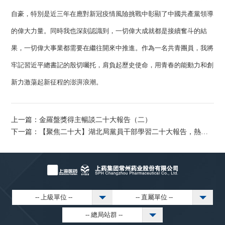
自豪，特別是近三年在應對新冠疫情風險挑戰中彰顯了中國共產黨領導
的偉大力量。同時我也深刻認識到，一切偉大成就都是接續奮斗的結
果，一切偉大事業都需要在繼往開來中推進。作為一名共青團員，我將
牢記習近平總書記的殷切囑托，肩負起歷史使命，用青春的能動力和創
新力激蕩起新征程的澎湃浪潮。
上一篇：
金羅盤獎得主暢談二十大報告（二）
下一篇：
【聚焦二十大】湖北局黨員干部學習二十大報告，熱議收獲②
-- 上級單位 --
-- 直屬單位 --
-- 總局站群 --