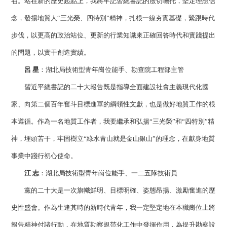
召。站在新的歷史起點上，我將牢記習總書記的殷切囑托，堅定理想信
念，發揚地質人“三光榮、四特別”精神，扎根一線夯實基礎，緊跟時代
步伐，以更高的政治站位、更新的行業知識來正確回答時代和實踐提出
的問題，以實干創造實績。
呂 星
：湖北局技術型青年崗位能手、勘查院工程部主管
習近平總書記的二十大報告既是指導全面建設社會主義現代化國
家、向第二個百年奮斗目標進軍的綱領性文獻，也是做好地質工作的根
本遵循。作為一名地質工作者，我要繼承和弘揚“三光榮”和“四特別”精
神，埋頭苦干，牢固樹立“綠水青山就是金山銀山”的理念，在獻身地質
事業中踐行初心使命。
江 志
：湖北局技術型青年崗位能手、一二五隊技術員
黨的二十大是一次旗幟鮮明、目標明確、姿態昂揚、激勵奮進的歷
史性盛會。作為生逢其時的新時代青年，我一定堅定地在本職崗位上將
報告精神付諸行動，在地質勘察規范化工作中發揮作用，為提升勘察設