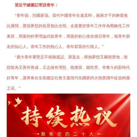
習近平總書記寄語青年：
“青年強，則國家強。當代中國青年生逢其時，施展才干的舞臺無
比廣闊，實現夢想的前景無比光明。全黨要把青年工作作為戰略性工作
來抓，用黨的科學理論武裝青年，用黨的初心使命感召青年，做青年朋
友的知心人、青年工作的熱心人、青年群眾的引路人。”
“廣大青年要堅定不移聽黨話、跟黨走，懷抱夢想又腳踏實地，敢
想敢為又善作善成，立志做有理想、敢擔當、能吃苦、肯奮斗的新時代
好青年，讓青春在全面建設社會主義現代化國家的火熱實踐中綻放絢麗
之花。”