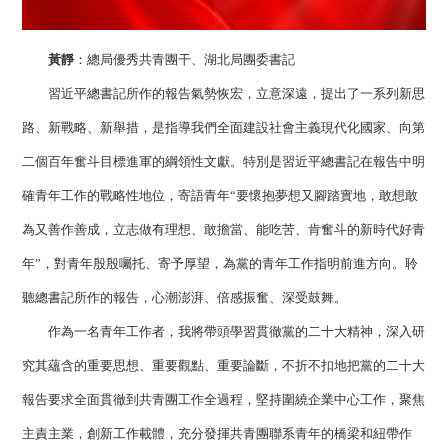
黃靜
：總局優秀共青團干、湖北局團委書記
習近平總書記所作的報告氣勢恢宏，立意深遠，提出了一系列新思
路、新戰略、新舉措，是指導我們全面建設社會主義現代化國家、向第
二個百年奮斗目標進軍的綱領性文獻。特別是習近平總書記在報告中明
確青年工作的戰略性地位，寄語青年“要懷抱夢想又腳踏實地，敢想敢
為又善作善成，立志做有理想、敢擔當、能吃苦、肯奮斗的新時代好青
年”，對青年殷殷囑托、寄予厚望，為黨的青年工作指明前進方向。聆
聽總書記所作的報告，心潮澎湃、倍感振奮、深受鼓舞。
作為一名青年工作者，我將帶頭學習貫徹黨的二十大精神，深入研
究其蘊含的重要思想、重要觀點、重要論斷，不折不扣地把黨的二十大
報告要求全面貫徹到共青團工作全過程，堅持圍繞企業中心工作，聚焦
主責主業，創新工作載體，充分發揮共青團聯系青年的橋梁和紐帶作