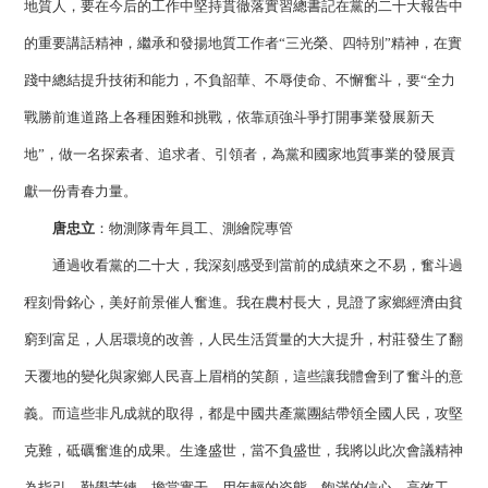
地質人，要在今后的工作中堅持貫徹落實習總書記在黨的二十大報告中
的重要講話精神，繼承和發揚地質工作者“三光榮、四特別”精神，在實
踐中總結提升技術和能力，不負韶華、不辱使命、不懈奮斗，要“全力
戰勝前進道路上各種困難和挑戰，依靠頑強斗爭打開事業發展新天
地”，做一名探索者、追求者、引領者，為黨和國家地質事業的發展貢
獻一份青春力量。
唐忠立
：物測隊青年員工、測繪院專管
通過收看黨的二十大，我深刻感受到當前的成績來之不易，奮斗過
程刻骨銘心，美好前景催人奮進。我在農村長大，見證了家鄉經濟由貧
窮到富足，人居環境的改善，人民生活質量的大大提升，村莊發生了翻
天覆地的變化與家鄉人民喜上眉梢的笑顏，這些讓我體會到了奮斗的意
義。而這些非凡成就的取得，都是中國共產黨團結帶領全國人民，攻堅
克難，砥礪奮進的成果。生逢盛世，當不負盛世，我將以此次會議精神
為指引，勤學苦練、擔當實干，用年輕的姿態，飽滿的信心、高效工