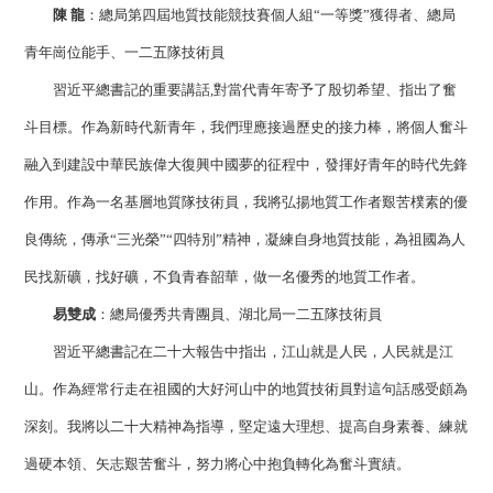
陳 龍
：總局第四屆地質技能競技賽個人組“一等獎”獲得者、總局
青年崗位能手、一二五隊技術員
習近平總書記的重要講話,對當代青年寄予了殷切希望、指出了奮
斗目標。作為新時代新青年，我們理應接過歷史的接力棒，將個人奮斗
融入到建設中華民族偉大復興中國夢的征程中，發揮好青年的時代先鋒
作用。作為一名基層地質隊技術員，我將弘揚地質工作者艱苦樸素的優
良傳統，傳承“三光榮”“四特別”精神，凝練自身地質技能，為祖國為人
民找新礦，找好礦，不負青春韶華，做一名優秀的地質工作者。
易雙成
：總局優秀共青團員、湖北局一二五隊技術員
習近平總書記在二十大報告中指出，江山就是人民，人民就是江
山。作為經常行走在祖國的大好河山中的地質技術員對這句話感受頗為
深刻。我將以二十大精神為指導，堅定遠大理想、提高自身素養、練就
過硬本領、矢志艱苦奮斗，努力將心中抱負轉化為奮斗實績。