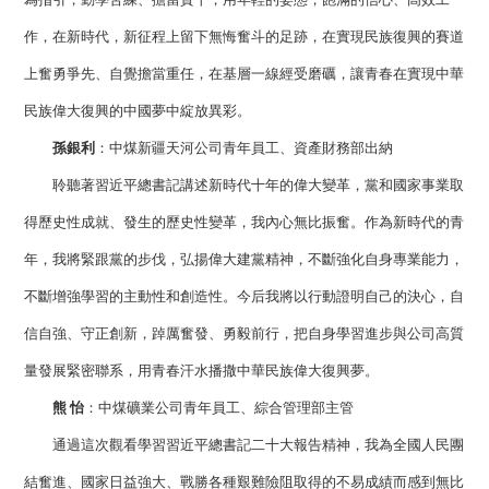
作，在新時代，新征程上留下無悔奮斗的足跡，在實現民族復興的賽道
上奮勇爭先、自覺擔當重任，在基層一線經受磨礪，讓青春在實現中華
民族偉大復興的中國夢中綻放異彩。
孫銀利
：中煤新疆天河公司青年員工、資產財務部出納
聆聽著習近平總書記講述新時代十年的偉大變革，黨和國家事業取
得歷史性成就、發生的歷史性變革，我內心無比振奮。作為新時代的青
年，我將緊跟黨的步伐，弘揚偉大建黨精神，不斷強化自身專業能力，
不斷增強學習的主動性和創造性。今后我將以行動證明自己的決心，自
信自強、守正創新，踔厲奮發、勇毅前行，把自身學習進步與公司高質
量發展緊密聯系，用青春汗水播撒中華民族偉大復興夢。
熊 怡
：中煤礦業公司青年員工、綜合管理部主管
通過這次觀看學習習近平總書記二十大報告精神，我為全國人民團
結奮進、國家日益強大、戰勝各種艱難險阻取得的不易成績而感到無比