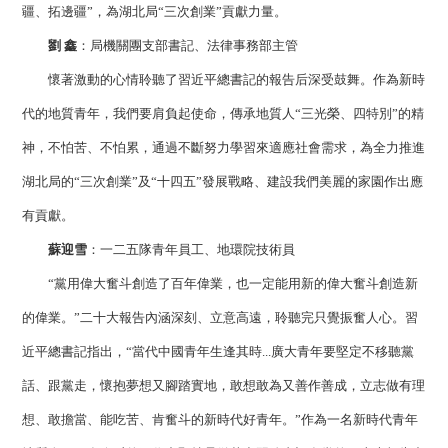
疆、拓邊疆”，為湖北局“三次創業”貢獻力量。
劉 鑫
：局機關團支部書記、法律事務部主管
懷著激動的心情聆聽了習近平總書記的報告后深受鼓舞。作為新時
代的地質青年，我們要肩負起使命，傳承地質人“三光榮、四特別”的精
神，不怕苦、不怕累，通過不斷努力學習來適應社會需求，為全力推進
湖北局的“三次創業”及“十四五”發展戰略、建設我們美麗的家園作出應
有貢獻。
蘇迎雪
：一二五隊青年員工、地環院技術員
“黨用偉大奮斗創造了百年偉業，也一定能用新的偉大奮斗創造新
的偉業。”二十大報告內涵深刻、立意高遠，聆聽完只覺振奮人心。習
近平總書記指出，“當代中國青年生逢其時...廣大青年要堅定不移聽黨
話、跟黨走，懷抱夢想又腳踏實地，敢想敢為又善作善成，立志做有理
想、敢擔當、能吃苦、肯奮斗的新時代好青年。”作為一名新時代青年